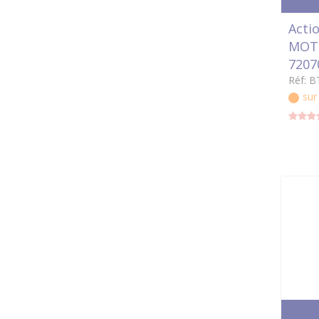
Actio
MOTE
7207
Réf: B
su