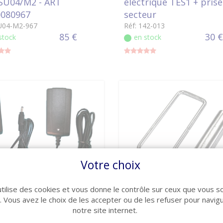
 SU04/M2 - ART
électrique TES1 + prise
080967
secteur
SU04-M2-967
Réf: 142-013
85 €
30 €
stock
en stock
Votre choix
VOIR LE DÉTAIL
VOIR LE DÉTAIL
utilise des cookies et vous donne le contrôle sur ceux que vous s
entation-chargeur
Anneau métallique 50
r. Vous avez le choix de les accepter ou de les refuser pour navig
SS MC173
clip de serrage
notre site internet.
MC-173
Réf: 13583