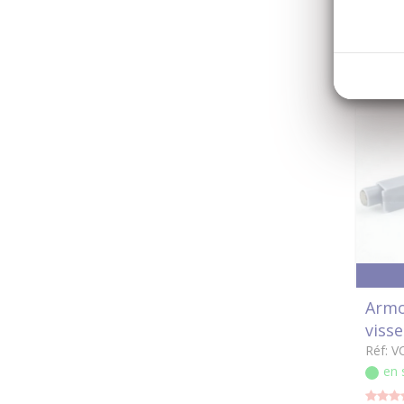
en 
Armo
visse
Réf: V
en 