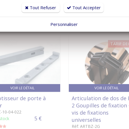
80 €
1 €
stock
en stock
Tout Refuser
Tout Accepter
Personnaliser
TARIF DE
VOIR LE DÉTAIL
VOIR LE DÉTAIL
tisseur de porte à
Articulation de dos de 
r
2 Goupilles de fixation 
C-10-04-022
vis de fixations
5 €
stock
universelles
Réf: ARTBZ-2G