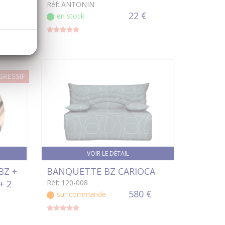
Réf: ANTONIN
22 €
en stock
GRESSIF
VOIR LE DÉTAIL
BZ +
BANQUETTE BZ CARIOCA
+ 2
Réf: 120-008
580 €
sur commande