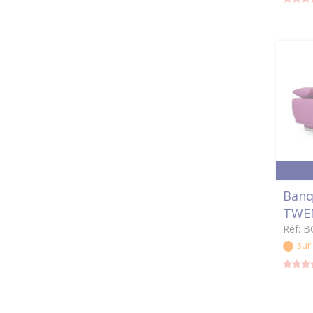
Banq
TWEN
Réf: 
su