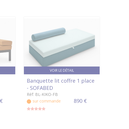
VOIR LE DÉTAIL
Banquette lit coffre 1 place
- SOFABED
Réf: BL-KIKO-FB
 €
890 €
sur commande