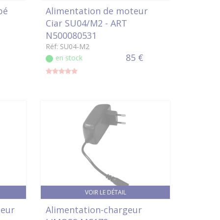
bé
Alimentation de moteur
Ciar SU04/M2 - ART
N500080531
Réf: SU04-M2
85 €
en stock
VOIR LE DÉTAIL
teur
Alimentation-chargeur