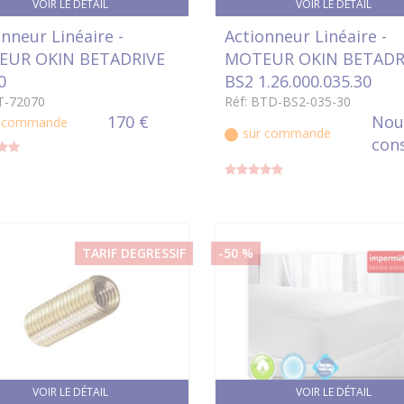
VOIR LE DÉTAIL
VOIR LE DÉTAIL
nneur Linéaire -
Actionneur Linéaire -
UR OKIN BETADRIVE
MOTEUR OKIN BETADR
0
BS2 1.26.000.035.30
T-72070
Réf: BTD-BS2-035-30
170 €
Nou
r commande
sur commande
con
TARIF DEGRESSIF
-50 %
VOIR LE DÉTAIL
VOIR LE DÉTAIL