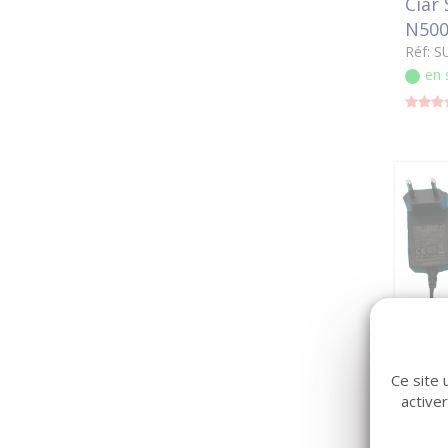
Ciar
N500
Réf: 
en 
Ce site 
Alim
active
LIMO
Réf: 