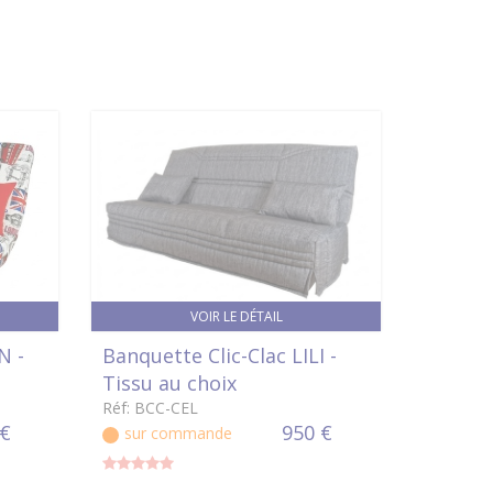
VOIR LE DÉTAIL
N -
Banquette Clic-Clac LILI -
Tissu au choix
Réf: BCC-CEL
 €
950 €
sur commande