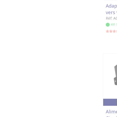
Adap
vers
Réf: A
en 
Alim