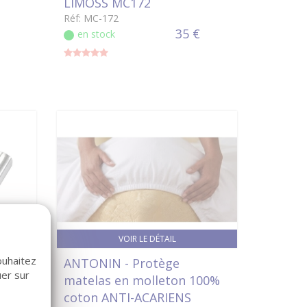
LIMOSS MC172
Réf: MC-172
35 €
en stock
VOIR LE DÉTAIL
ouhaitez
 mm +
ANTONIN - Protège
uer sur
matelas en molleton 100%
coton ANTI-ACARIENS