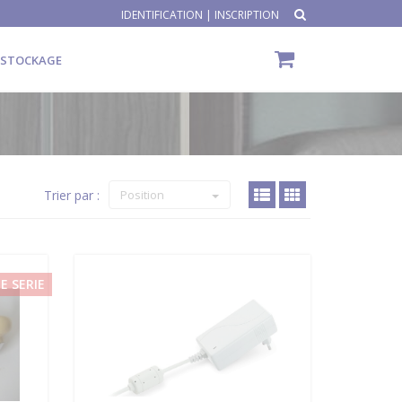
IDENTIFICATION
|
INSCRIPTION
ÉSTOCKAGE
Trier par :
Position
DE SERIE