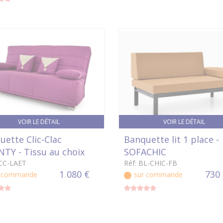
VOIR LE DÉTAIL
VOIR LE DÉTAIL
uette Clic-Clac
Banquette lit 1 place -
TY - Tissu au choix
SOFACHIC
BCC-LAET
Réf: BL-CHIC-FB
1 080 €
730
r commande
sur commande