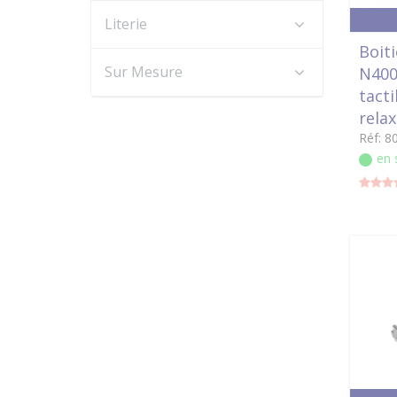
Literie
Boiti
Sur Mesure
N400
tact
relax
Réf: 8
en 