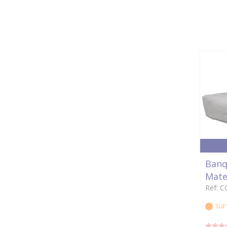
Banq
Mate
Réf: 
su