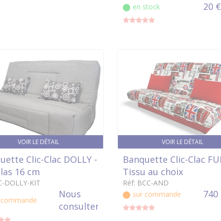
20 €
en stock
VOIR LE DÉTAIL
VOIR LE DÉTAIL
uette Clic-Clac DOLLY -
Banquette Clic-Clac FU
las 16 cm
Tissu au choix
CC-DOLLY-KIT
Réf: BCC-AND
Nous
740
sur commande
r commande
consulter