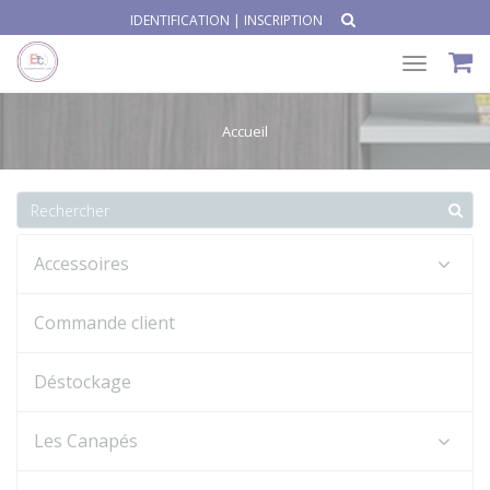
IDENTIFICATION
|
INSCRIPTION
Toggle
navigat
Accueil
Accessoires
Commande client
Déstockage
Les Canapés