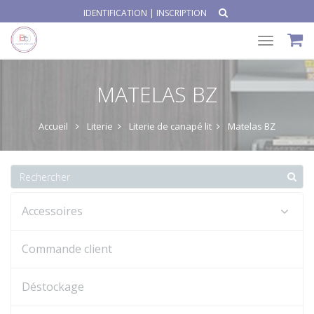
IDENTIFICATION
|
INSCRIPTION
Toggle
navigat
MATELAS BZ
Accueil
Literie
Literie de canapé lit
Matelas BZ
Accessoires
Commande client
Déstockage