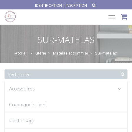
IDENTIFICATION
|
INSCRIPTION
Toggle
navigat
SUR-MATELAS
Accueil
Literie
Matelas et sommier
Sur-matelas
Accessoires
Commande client
Déstockage