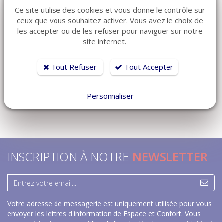
Réf: SM-MEMO
tissu microfibre -
Ce site utilise des cookies et vous donne le contrôle sur
Nous
ceux que vous souhaitez activer. Vous avez le choix de
sur
NADIA
les accepter ou de les refuser pour naviguer sur notre
commande
consulter
Réf: NADIA
site internet.
35 €
en stock
Tout Refuser
Tout Accepter
Personnaliser
INSCRIPTION À NOTRE
NEWSLETTER
Votre adresse de messagerie est uniquement utilisée pour vous
envoyer les lettres d'information de Espace et Confort. Vous