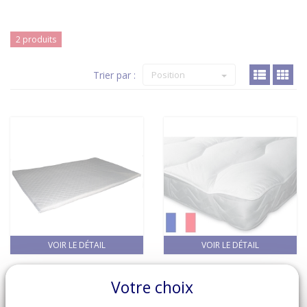
2 produits
Trier par :
Position
VOIR LE DÉTAIL
VOIR LE DÉTAIL
Sur-matelas
Sur-matelas
Votre choix
mémoire de forme -
molletonné
Mémoflex
garnissage fibre,