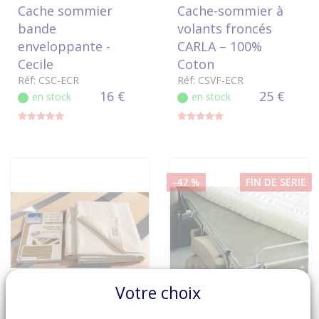
Cache sommier
Cache-sommier à
bande
volants froncés
enveloppante -
CARLA – 100%
Cecile
Coton
Réf: CSC-ECR
Réf: CSVF-ECR
16 €
25 €
en stock
en stock
-47 %
FIN DE SERIE
Votre choix
VOIR LE DÉTAIL
VOIR LE DÉTAIL
Isolateur de
Isolateur de