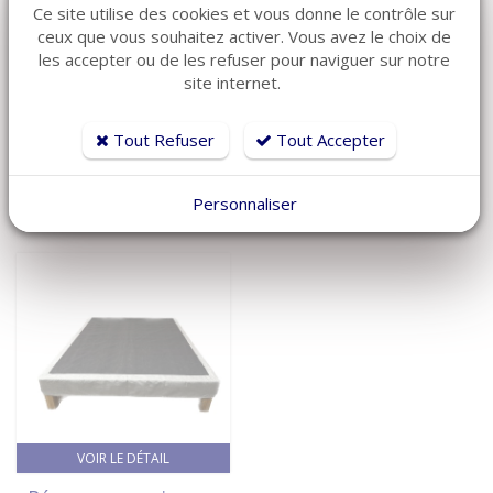
Ce site utilise des cookies et vous donne le contrôle sur
sommier DAVID
sommier pour
ceux que vous souhaitez activer. Vous avez le choix de
Réf: david
mécanisme
les accepter ou de les refuser pour naviguer sur notre
20 €
en stock
convertible
site internet.
Réf: ISOL-SOM
10 €
Tout Refuser
Tout Accepter
en stock
19 €
Personnaliser
VOIR LE DÉTAIL