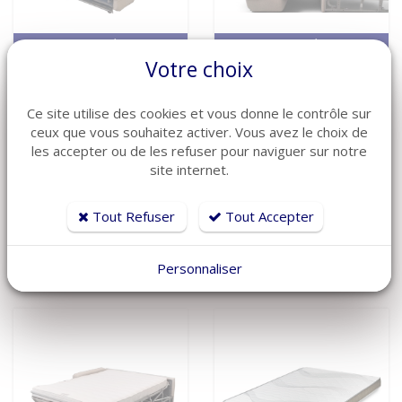
VOIR LE DÉTAIL
VOIR LE DÉTAIL
Votre choix
Matelas pour
Matelas pour
canapé rapido -
canapé rapido -
Ce site utilise des cookies et vous donne le contrôle sur
Mousse HR 35
Mousse HR 50
ceux que vous souhaitez activer. Vous avez le choix de
kg/m3 - épaisseur
kg/m3 - épaisseur
les accepter ou de les refuser pour naviguer sur notre
18 cm
14 cm coutil
site internet.
Réf: MAT-RAP-18-HR35
strech
388 €
en stock
Réf: MAT-RAP-14-HR50
Tout Refuser
Tout Accepter
450 €
en stock
Personnaliser