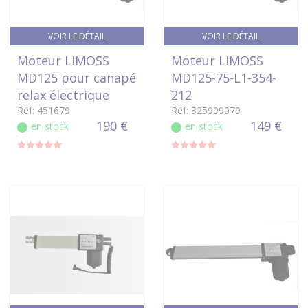
VOIR LE DÉTAIL
VOIR LE DÉTAIL
Moteur LIMOSS
Moteur LIMOSS
MD125 pour canapé
MD125-75-L1-354-
relax électrique
212
Réf: 451679
Réf: 325999079
190 €
149 €
en stock
en stock