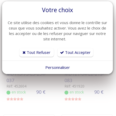
Votre choix
Ce site utilise des cookies et vous donne le contrôle sur
ceux que vous souhaitez activer. Vous avez le choix de
les accepter ou de les refuser pour naviguer sur notre
site internet.
Tout Refuser
Tout Accepter
VOIR LE DÉTAIL
VOIR LE DÉTAIL
Moteur LIMOSS
Moteur LIMOSS
Personnaliser
MD115-75-L3-254-
MD121-04-L2-219-
037
083
Réf: 452604
Réf: 451920
90 €
90 €
en stock
en stock