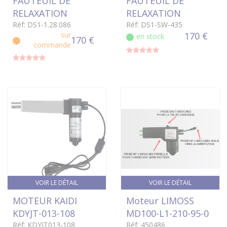
FAUTEUIL DE
FAUTEUIL DE
RELAXATION
RELAXATION
Réf: DS1-1.28.086
Réf: DS1-SW-435
sur
170 €
en stock
170 €
commande
VOIR LE DÉTAIL
VOIR LE DÉTAIL
MOTEUR KAIDI
Moteur LIMOSS
KDYJT-013-108
MD100-L1-210-95-0
Réf: KDYJT013-108
Réf: 450486