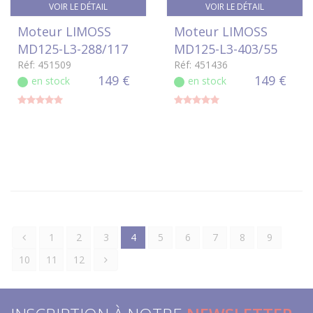
VOIR LE DÉTAIL
VOIR LE DÉTAIL
Moteur LIMOSS
Moteur LIMOSS
MD125-L3-288/117
MD125-L3-403/55
Réf: 451509
Réf: 451436
149 €
149 €
en stock
en stock
1
2
3
4
5
6
7
8
9
10
11
12