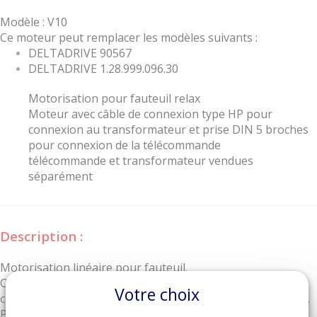
Modèle : V10
Ce moteur peut remplacer les modèles suivants :
DELTADRIVE 90567
DELTADRIVE 1.28.999.096.30
Motorisation pour fauteuil relax
Moteur avec câble de connexion type HP pour
connexion au transformateur et prise DIN 5 broches
pour connexion de la télécommande
télécommande et transformateur vendues
séparément
Description :
Motorisation linéaire pour fauteuil.
Convient pour tout type de fauteuil relax ayant les mêmes
Votre choix
caractéristiques de puissance et de montage (voir croquis).
Peu bruyant et peu gourmand en énergie