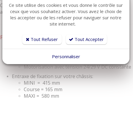
Cette motorisation compact est idéale pour les fauteuils
Ce site utilise des cookies et vous donne le contrôle sur
ceux que vous souhaitez activer. Vous avez le choix de
avec dimensions de montage restreintes.
les accepter ou de les refuser pour naviguer sur notre
site internet.
Fiche technique :
Tout Refuser
Tout Accepter
Force de déplacement : max. 6000 N poussée /
max. 6000 N tirée
Personnaliser
Vitesse : 5 mm/s
Motorisation avec tension 24/29 V DC constante
Entraxe de fixation sur votre châssis:
MINI = 415 mm
Course = 165 mm
MAXI = 580 mm