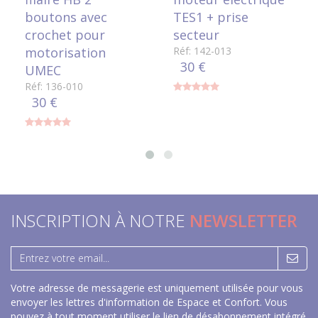
boutons avec
TES1 + prise
crochet pour
secteur
motorisation
Réf: 142-013
30 €
UMEC
Réf: 136-010
30 €
INSCRIPTION À NOTRE
NEWSLETTER
Votre adresse de messagerie est uniquement utilisée pour vous
envoyer les lettres d'information de Espace et Confort. Vous
pouvez à tout moment utiliser le lien de désabonnement intégré