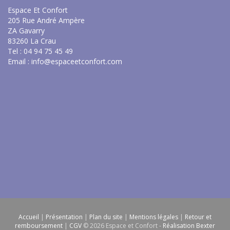
Espace Et Confort
205 Rue André Ampère
ZA Gavarry
83260 La Crau
Tel : 04 94 75 45 49
Email :
info@espaceetconfort.com
Accueil
|
Présentation
|
Plan du site
|
Mentions légales
|
Retour et
remboursement
|
CGV
© 2026 Espace et Confort -
Réalisation Bexter