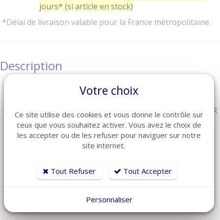
jours* (si article en stock)
*Délai de livraison valable pour la France métropolitaine.
Description
Votre choix
Arrêt de matelas en métal, de pied de lit ou latéral
Idéal pour empêcher votre matelas de glisser
Adaptable pour literie fixe ET literie électrique ou TPR
Ce site utilise des cookies et vous donne le contrôle sur
La butée s'emboîte directement sur le cadre
ceux que vous souhaitez activer. Vous avez le choix de
1 Modèle au choix :
les accepter ou de les refuser pour naviguer sur notre
section de cadre de 30 mm
site internet.
Dimensions :
hauteur utile = 90 mm
Tout Refuser
Tout Accepter
largeur totale = 320 mm
fil d'acier Ø 5 mm
Couleur = acier zinguée
Personnaliser