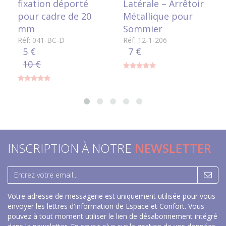
fixation déporté
Latérale – Arrêtoir
pour cadre de 20
Métallique pour
mm
Sommier
Réf: 041-BC-D
Réf: 12-1-206
5 €
7 €
10 €
INSCRIPTION À NOTRE
NEWSLETTER
Votre adresse de messagerie est uniquement utilisée pour vous
envoyer les lettres d'information de Espace et Confort. Vous
pouvez à tout moment utiliser le lien de désabonnement intégré