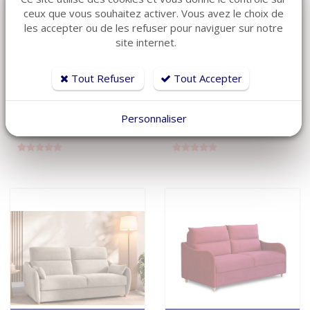
ceux que vous souhaitez activer. Vous avez le choix de
les accepter ou de les refuser pour naviguer sur notre
VOIR LE DÉTAIL
VOIR LE DÉTAIL
site internet.
Canapé lit
Canapé lit
convertible rapido
convertible rapido
Tout Refuser
Tout Accepter
TOF
TUTO
Réf: CR-SOFT
Réf: CR-TUTO-CP
sur
sur
Personnaliser
1 360 €
1 250 €
commande
commande