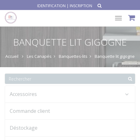
IDENTIFICATION
|
INSCRIPTION
Toggle
navigat
BANQUETTE LIT GIGOGNE
Accueil
Les Canapés
Banquettes-lits
Banquette lit gigogne
Accessoires
Commande client
Déstockage