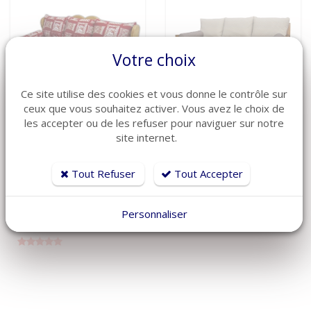
Votre choix
Ce site utilise des cookies et vous donne le contrôle sur
ceux que vous souhaitez activer. Vous avez le choix de
VOIR LE DÉTAIL
VOIR LE DÉTAIL
les accepter ou de les refuser pour naviguer sur notre
site internet.
Banquette-Lit
Banquette-Lit
Gigogne
Gigogne ALBA
MONTANA
Réf: BLG-ALB
Tout Refuser
Tout Accepter
Nous
Réf: BLG-MONT
sur
Nous
commande
consulter
sur
Personnaliser
commande
consulter