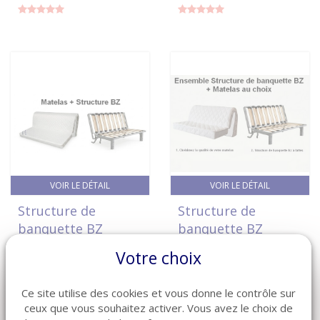
VOIR LE DÉTAIL
VOIR LE DÉTAIL
Structure de
Structure de
banquette BZ
banquette BZ
couchage 140 avec
couchage 160 avec
Votre choix
matelas 12 CM HD
matelas
30 kg/m3
Réf: SB-BZ160-AM
Ce site utilise des cookies et vous donne le contrôle sur
764 €
en stock
Réf: SB-BZ140-MAT12
ceux que vous souhaitez activer. Vous avez le choix de
555 €
en stock