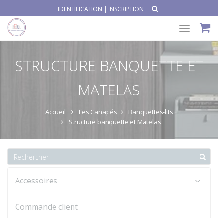
IDENTIFICATION
|
INSCRIPTION
Toggle
navigat
STRUCTURE BANQUETTE ET
MATELAS
Accueil
Les Canapés
Banquettes-lits
Structure banquette et Matelas
Accessoires
Commande client