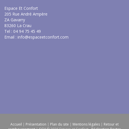
Espace Et Confort
205 Rue André Ampère
ZA Gavarry
83260 La Crau
Tel : 04 94 75 45 49
Email :
info@espaceetconfort.com
Accueil
|
Présentation
|
Plan du site
|
Mentions légales
|
Retour et