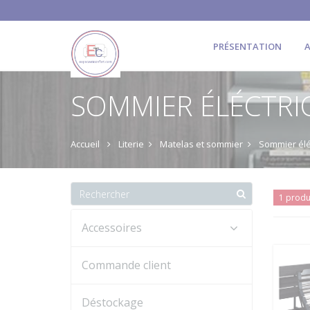
PRÉSENTATION
A
SOMMIER ÉLÉCTRI
Accueil
Literie
Matelas et sommier
Sommier élé
1 produ
Accessoires
Commande client
Déstockage