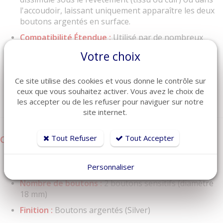
l'accoudoir, laissant uniquement apparaître les deux
boutons argentés en surface.
Compatibilité Étendue :
Utilisé par de nombreux
fabricants de meubles haut de gamme (Natuzzi,
Votre choix
Nicoletti, Italia Living, etc.).
Qualité d'Origine :
Pièce certifiée CIAR, gara
ntissant
Ce site utilise des cookies et vous donne le contrôle sur
une durabilité et une sécurité identiques à votre
ceux que vous souhaitez activer. Vous avez le choix de
commande initiale
les accepter ou de les refuser pour naviguer sur notre
site internet.
Tout Refuser
Tout Accepter
Caractéristiques Techniques :
Référence constructeur :
N500041031 (Programme
Personnaliser
802BUTA01)
Nombre de boutons :
2 boutons sensitifs (diamètre
18 mm)
Finition :
Boutons argentés (Silver)