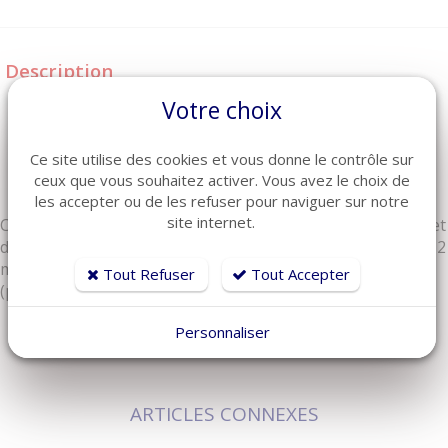
Description
2 prises 2 broches pour raccord prise moteur
Votre choix
1 prise mâle JACK pour raccord transfo/batterie
Permet de relier 2 moteurs entre eux vers une
Ce site utilise des cookies et vous donne le contrôle sur
alimentation
ceux que vous souhaitez activer. Vous avez le choix de
Longueur 86 cm
les accepter ou de les refuser pour naviguer sur notre
site internet.
Ce câble répartiteur cour en Y de marque CIAR vous permet
de relier 2 moteurs entre eux (pour les canapés équipé de 2
moteurs qui fonctionnent ensemble), une troisième sorti
Tout Refuser
Tout Accepter
(prise jack mâle) va vers l'alimentation ou la batterie.
Personnaliser
ARTICLES CONNEXES