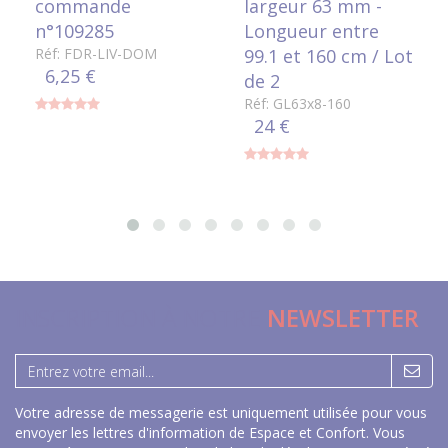
commande
largeur 63 mm -
n°109285
Longueur entre
Réf: FDR-LIV-DOM
99.1 et 160 cm / Lot
6,25 €
de 2
Réf: GL63x8-160
24 €
INSCRIPTION À NOTRE
NEWSLETTER
Votre adresse de messagerie est uniquement utilisée pour vous
envoyer les lettres d'information de Espace et Confort. Vous