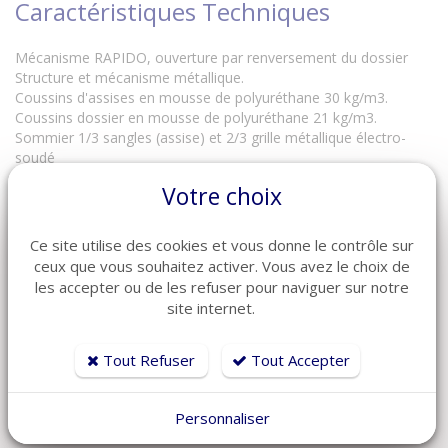
Caractéristiques Techniques
Mécanisme RAPIDO, ouverture par renversement du dossier
Structure et mécanisme métallique.
Coussins d'assises en mousse de polyuréthane 30 kg/m3.
Coussins dossier en mousse de polyuréthane 21 kg/m3.
Sommier 1/3 sangles (assise) et 2/3 grille métallique électro-
soudé
Revêtement :
Votre choix
Complètement déhoussable
Fabrication Italienne, garantie 2 ans.
Ce site utilise des cookies et vous donne le contrôle sur
ceux que vous souhaitez activer. Vous avez le choix de
Dimensions
les accepter ou de les refuser pour naviguer sur notre
site internet.
Dimensions canapé rapido MINUTI 3 places couchage 140 cm
Largeur = 200 cm
Tout Refuser
Tout Accepter
Hauteur = 105
Profondeur = 98 cm
Personnaliser