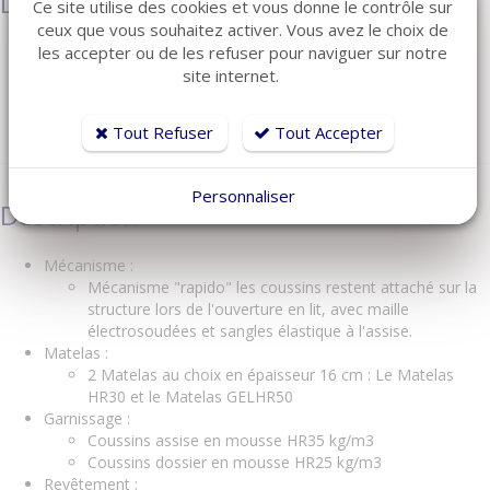
Dimensions
Ce site utilise des cookies et vous donne le contrôle sur
ceux que vous souhaitez activer. Vous avez le choix de
les accepter ou de les refuser pour naviguer sur notre
Couchage 140 :
Largeur : 168 cm
site internet.
Hauteur : 92 cm
Profondeur : 95 cm
Profondeur lit déplié : 206 cm
Tout Refuser
Tout Accepter
Personnaliser
Description
Mécanisme :
Mécanisme "rapido" les coussins restent attaché sur la
structure lors de l'ouverture en lit, avec maille
électrosoudées et sangles élastique à l'assise.
Matelas :
2 Matelas au choix en épaisseur 16 cm : Le Matelas
HR30 et le Matelas GELHR50
Garnissage :
Coussins assise en mousse HR35 kg/m3
Coussins dossier en mousse HR25 kg/m3
Revêtement :