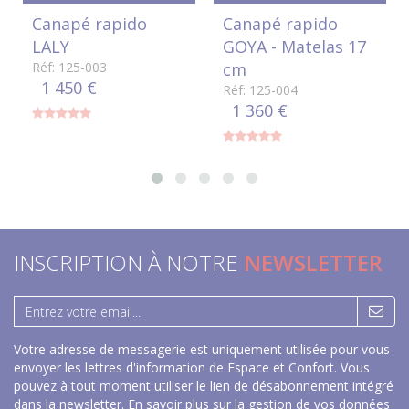
Canapé rapido
Canapé rapido
LALY
GOYA - Matelas 17
Réf: 125-003
cm
1 450 €
Réf: 125-004
1 360 €
INSCRIPTION À NOTRE
NEWSLETTER
Votre adresse de messagerie est uniquement utilisée pour vous
envoyer les lettres d'information de Espace et Confort. Vous
pouvez à tout moment utiliser le lien de désabonnement intégré
dans la newsletter.
En savoir plus sur la gestion de vos données