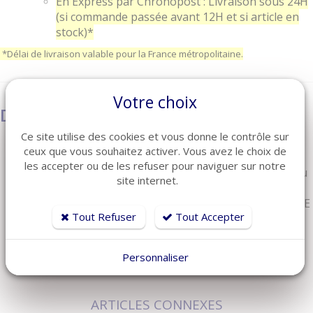
En Express par Chronopost : Livraison sous 24H
(si commande passée avant 12H et si article en
stock)*
*Délai de livraison valable pour la France métropolitaine.
Votre choix
Description
Ce site utilise des cookies et vous donne le contrôle sur
Crochet en plastique noir
ceux que vous souhaitez activer. Vous avez le choix de
Permet d'accrocher la télécommande
les accepter ou de les refuser pour naviguer sur notre
Permet d'équiper une télécommande sans crochet ou
site internet.
de remplacer un crochet cassé.
Compatible uniquement avec télécommande PROLINE
Tout Refuser
Tout Accepter
et BASELINE
Personnaliser
ARTICLES CONNEXES