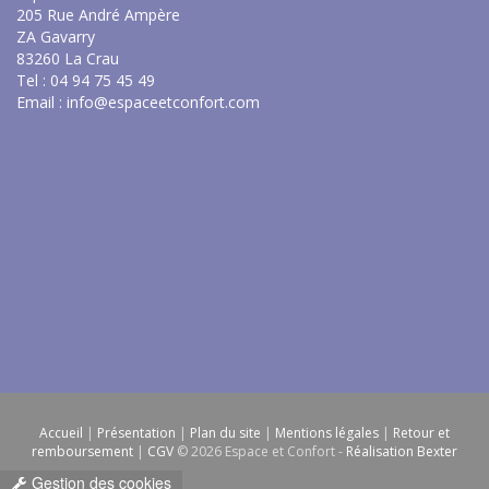
205 Rue André Ampère
ZA Gavarry
83260 La Crau
Tel : 04 94 75 45 49
Email :
info@espaceetconfort.com
Accueil
|
Présentation
|
Plan du site
|
Mentions légales
|
Retour et
remboursement
|
CGV
© 2026 Espace et Confort -
Réalisation Bexter
Gestion des cookies