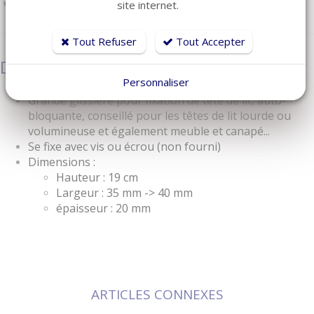
*Délai de livraison valable pour la France métropolitaine.
site internet.
Tout Refuser
Tout Accepter
Description
Personnaliser
Grande glissière pour fixation de tête de lit, auto-
bloquante, conseillé pour les têtes de lit lourde ou
volumineuse et également meuble et canapé...
Se fixe avec vis ou écrou (non fourni)
Dimensions :
Hauteur : 19 cm
Largeur : 35 mm -> 40 mm
épaisseur : 20 mm
ARTICLES CONNEXES