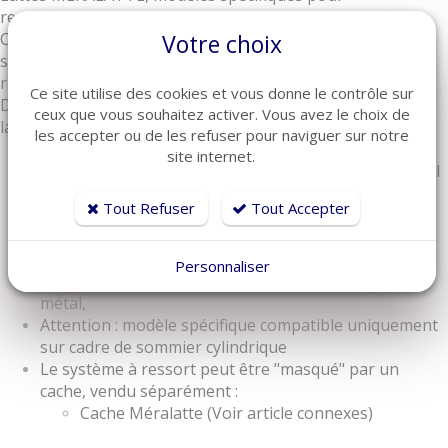
remplacement de lattes sur sommier MERALATTE.
Ces lattes sont équipés de 2 platines fixé aux extrémités,
Votre choix
sur lesquelles se fixent 2 ressorts de chaque cotés, soit 4
ressorts au total qui relie la latte au sommier.
Ce site utilise des cookies et vous donne le contrôle sur
Des caches viennent ensuite se placer aux extrémité des
ceux que vous souhaitez activer. Vous avez le choix de
lattes pour cacher le système platine + ressort.
les accepter ou de les refuser pour naviguer sur notre
Lattes 100% Hêtre 5 plis
site internet.
Ce modèle de latte est équipée d'une platine en métal
à chaque extrémités
Tout Refuser
Tout Accepter
Les lattes sont reliées au sommier par 2 petits
ressorts de chaque cotés (soit 4 ressorts par latte,
vendu séparément)
Personnaliser
Ces lattes sont donc vendu équipées de 2 platines
métal,
Attention : modèle spécifique compatible uniquement
sur cadre de sommier cylindrique
Le système à ressort peut être "masqué" par un
cache, vendu séparément :
Cache Méralatte (Voir article connexes)