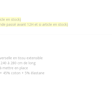
icle en stock)
e passé avant 12H et si article en stock)
erselle en tissu extensible
 240 à 280 cm de long
 à mettre en place
r + 45% coton + 5% élastane