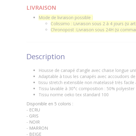
LIVRAISON
Mode de livraison possible :
Colissimo : Livraison sous 2 à 4 jours (si art
Chronopost :Livraison sous 24H (si command
Description
Housse de canapé d'angle avec chaise longue univ
Adaptable à tous les canapés avec accoudoirs de
tissu stretch extensible non matelassé très facile
Tissu lavable à 30°c composition : 50% polyeste
Tissu norme oeko tex standard 100
Disponible en 5 coloris :
- ECRU
- GRIS
- NOIR
- MARRON
- BEIGE