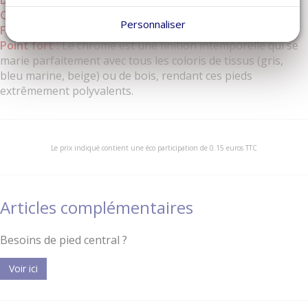
Quantité
Lot de 2 pieds
Personnaliser
Fixation
Tige filetée 8 mm
Point fort :
Le chrome est une finition intemporelle qui se
marie parfaitement avec tous les coloris de tissus (gris,
bleu marine, beige) ou de bois, rendant ces pieds
extrêmement polyvalents.
Le prix indiqué contient une éco participation de 0.15 euros TTC
Articles complémentaires
Besoins de pied central ?
Voir ici