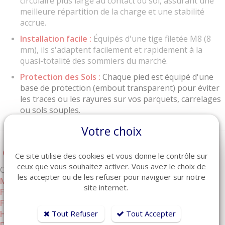
circulaire plus large au contact du sol, assurant une
meilleure répartition de la charge et une stabilité
accrue.
Installation facile :
Équipés d'une tige filetée M8 (8
mm), ils s'adaptent facilement et rapidement à la
quasi-totalité des sommiers du marché.
Protection des Sols :
Chaque pied est équipé d'une
base de protection (embout transparent) pour éviter
les traces ou les rayures sur vos parquets, carrelages
ou sols souples.
Votre choix
Caractéristiques Techniques
Ce site utilise des cookies et vous donne le contrôle sur
ceux que vous souhaitez activer. Vous avez le choix de
Caractéristique
Détails
les accepter ou de les refuser pour naviguer sur notre
Matériau
Acier haute résistance
site internet.
Finition
Chrome brillant (effet miroir)
Forme
Cylindrique avec embase large
Tout Refuser
Tout Accepter
Hauteur
12 cm
Diamètre
38 mm - embase 60 mm