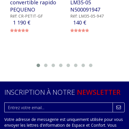
convertible rapido
LM35-05
PEQUENO
N500091947
Réf: CR-PETIT-GF
Réf: LM35-05-947
1 190 €
140 €
INSCRIPTION À NOTRE
NEWSLETTER
Votre adresse de messagerie est uniquement utilisée pour vous
envoyer les lettres d'information de Espace et Confort. Vous