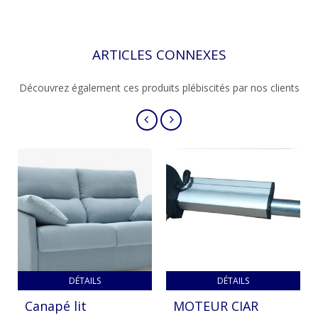
ARTICLES CONNEXES
Votre choix
Découvrez également ces produits plébiscités par nos clients
Ce site utilise des cookies et vous donne le contrôle sur
ceux que vous souhaitez activer. Vous avez le choix de
les accepter ou de les refuser pour naviguer sur notre
site internet.
Tout Refuser
Tout Accepter
Personnaliser
DÉTAILS
DÉTAILS
Canapé lit
MOTEUR CIAR