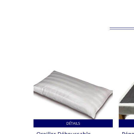
DÉTAILS
Oreiller Déhoussable
Réno