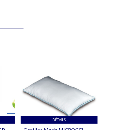
DÉTAILS
R -
Oreiller Mash MICROGEL -