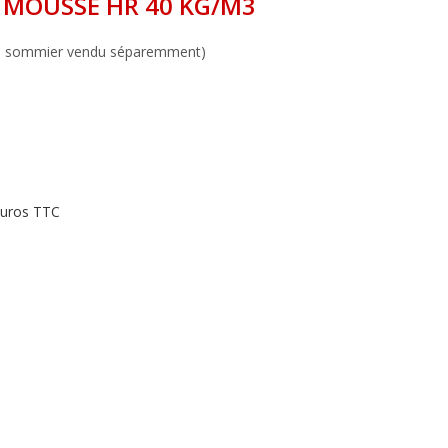
 MOUSSE HR 40 KG/M3
 de sommier vendu séparemment)
 euros TTC