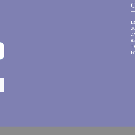
C
Es
2
Z
8
Te
Em