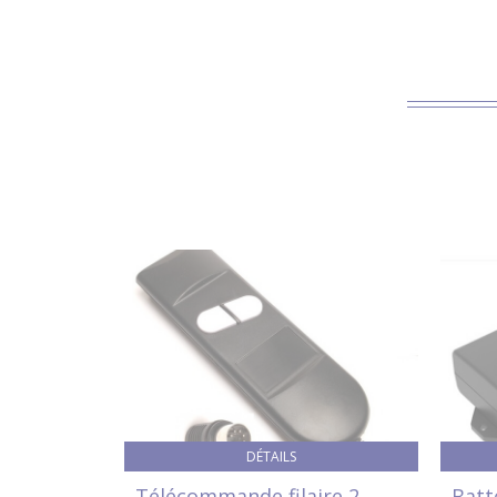
DÉTAILS
Télécommande filaire 2
Batt