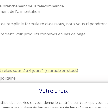
 le branchement de la télécommande
ment de l'alimentation
e remplir le formulaire ci-dessous, nous vous répondrons d
ément, voir produits connexes en bas de page.
relais sous 2 à 4 jours* (si article en stock)
politaine.
Votre choix
utilise des cookies et vous donne le contrôle sur ceux que vous s
r. Vous avez le choix de les accepter ou de les refuser pour navig