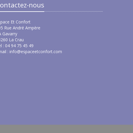
ontactez-nous
pace Et Confort
05 Rue André Ampère
A Gavarry
3260 La Crau
l : 04 94 75 45 49
ail :
info@espaceetconfort.com