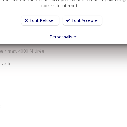
ayant les mêmes caractéristiques de puissance et de montage 
notre site internet.
 les fauteuils avec dimensions de montage restreintes.
Tout Refuser
Tout Accepter
Personnaliser
e / max. 4000 N tirée
stante
: