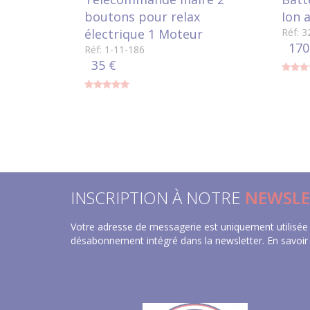
boutons pour relax
Ion 
électrique 1 Moteur
Réf: 
170
Réf: 1-11-186
35 €
INSCRIPTION À NOTRE
NEWSLE
Votre adresse de messagerie est uniquement utilisée 
désabonnement intégré dans la newsletter.
En savoir