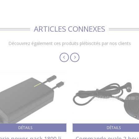
ARTICLES CONNEXES
Découvrez également ces produits plébiscités par nos clients
DÉTAILS
DÉTAILS
erie power-pack 1800 li-
Commande ovale 2 bou