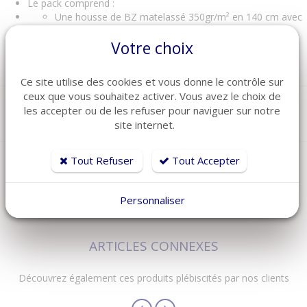
Le pack comprend :
Une housse de BZ matelassé 350gr/m² en 140 cm avec
ouverture par fermeture à glissières
Votre choix
2 Housses de coussins (rembourrages non inclus)
Composition tissu : 100% coton
Ce site utilise des cookies et vous donne le contrôle sur
ceux que vous souhaitez activer. Vous avez le choix de
les accepter ou de les refuser pour naviguer sur notre
Le prix indiqué contient une éco participation de 1.00 euros TTC
site internet.
Tout Refuser
Tout Accepter
Personnaliser
ARTICLES CONNEXES
Découvrez également ces produits plébiscités par nos clients