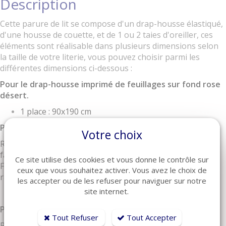
Description
Cette parure de lit se compose d'un drap-housse élastiqué,
d'une housse de couette, et de 1 ou 2 taies d'oreiller, ces
éléments sont réalisable dans plusieurs dimensions selon
la taille de votre literie, vous pouvez choisir parmi les
différentes dimensions ci-dessous :
Pour le drap-housse imprimé de feuillages sur fond rose
désert.
1 place : 90x190 cm
Pour la housse de couette :
Votre choix
Réversible : une face imprimée sur fond rose crème, une
face imprimée sur fond rose désert.
Ce site utilise des cookies et vous donne le contrôle sur
Finition passepoil rose désert; ouverture bouteille avec
ceux que vous souhaitez activer. Vous avez le choix de
rabat de 40cm
les accepter ou de les refuser pour naviguer sur notre
site internet.
1 place : 140x200 cm
Pour les taies d'oreillers :
Tout Refuser
Tout Accepter
Réversible : une face imprimée sur fond rose crème, une