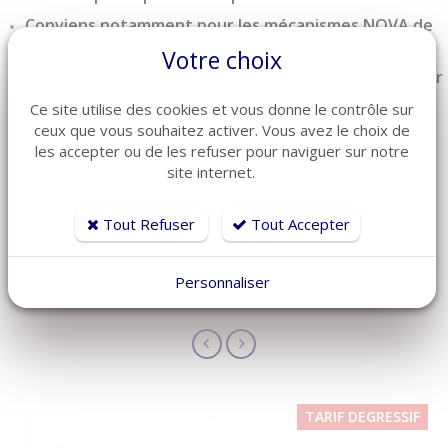
Conviens notamment pour les mécanismes NOVA de
chez SEDAC MERAL
Votre choix
Section de 40x10 mm pour emboitement (profondeur
30 mm)
Ce site utilise des cookies et vous donne le contrôle sur
Coloris noir uniquement
ceux que vous souhaitez activer. Vous avez le choix de
les accepter ou de les refuser pour naviguer sur notre
site internet.
Tout Refuser
Tout Accepter
ARTICLES CONNEXES
Personnaliser
Découvrez également ces produits plébiscités par nos clients
TARIF DEGRESSIF