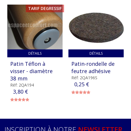
TARIF DEGRESSIF
DÉTAILS
DÉTAILS
Patin Téflon à
Patin-rondelle de
visser - diamètre
feutre adhésive
38 mm
Réf: 2QA196S
0,25 €
Réf: 2QA194
3,80 €
INSCRIPTION À NOTRE
NEWSLETTER