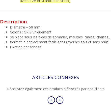
avant 12H et si article en stock)
Ce site utilise des cookies et vous donne le contrôle sur
ceux que vous souhaitez activer. Vous avez le choix de
les accepter ou de les refuser pour naviguer sur notre
site internet.
Description
Diamètre = 50 mm
Tout Refuser
Tout Accepter
Coloris : GRIS uniquement
Se place sous les pieds de sommier, meubles, tables, chaises...
Permet le déplacement facile sans rayer les sols et sans bruit
Personnaliser
Fixation par adhésif
ARTICLES CONNEXES
Découvrez également ces produits plébiscités par nos clients