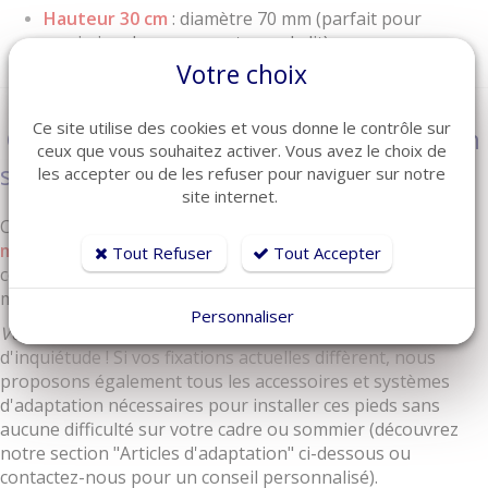
Hauteur 30 cm
: diamètre 70 mm (parfait pour
maximiser le rangement sous le lit)
Votre choix
Ce site utilise des cookies et vous donne le contrôle sur
Compatibilité universelle et installation
ceux que vous souhaitez activer. Vous avez le choix de
simple
les accepter ou de les refuser pour naviguer sur notre
site internet.
Chaque pied est équipé d'une
tige filetée standard de 8
mm (vis de fixation de 8 mm)
. Cette dimension est
Tout Refuser
Tout Accepter
compatible avec la grande majorité des sommiers du
marché.
Personnaliser
Votre sommier possède un autre système ?
Pas
d'inquiétude ! Si vos fixations actuelles diffèrent, nous
proposons également tous les accessoires et systèmes
d'adaptation nécessaires pour installer ces pieds sans
aucune difficulté sur votre cadre ou sommier (découvrez
notre section "Articles d'adaptation" ci-dessous ou
contactez-nous pour un conseil personnalisé).