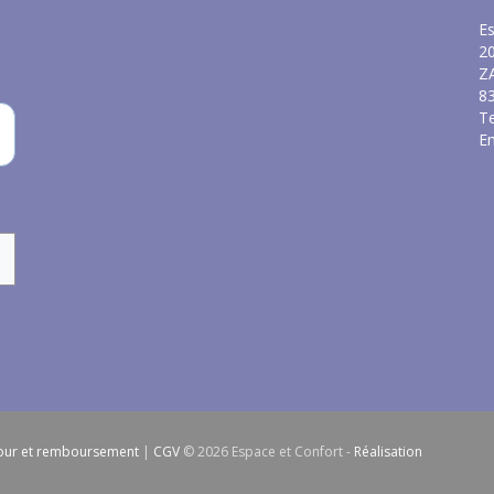
Es
2
Z
8
Te
Em
our et remboursement
|
CGV
© 2026 Espace et Confort -
Réalisation