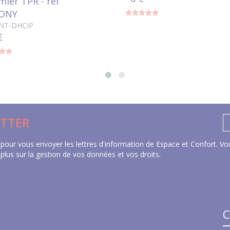
ier TPR - réf
ONY
ANT-DHCIP
€
TTER
pour vous envoyer les lettres d'information de Espace et Confort. Vou
 plus sur la gestion de vos données et vos droits
.
C