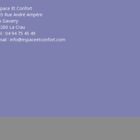
pace Et Confort
05 Rue André Ampère
A Gavarry
3260 La Crau
l : 04 94 75 45 49
ail :
info@espaceetconfort.com