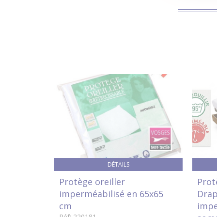
DÉTAILS
Protège oreiller
Prot
imperméabilisé en 65x65
Drap
cm
impe
Réf: 220181