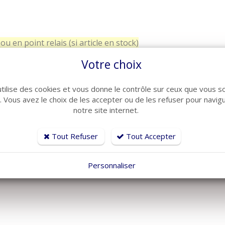
ou en point relais (si article en stock)
politaine
Votre choix
utilise des cookies et vous donne le contrôle sur ceux que vous s
r. Vous avez le choix de les accepter ou de les refuser pour navig
et Pieds Relevable" (TPR)
notre site internet.
n TPR
 de 20 cm environ
Tout Refuser
Tout Accepter
face imperméable polyuréthane micro-respirant
re anti-acariens
Personnaliser