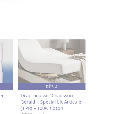
DÉTAILS
 en
Drap-housse "Chausson"
Protège 
Gérald – Spécial Lit Articulé
CHAUSSO
(TPR) – 100% Coton
Réf: REN-TP
39 €
Réf: DHC-TRP