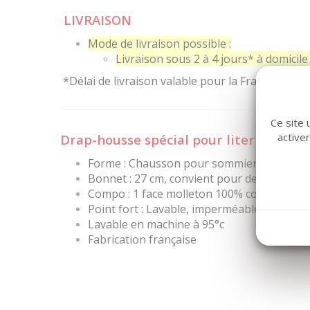
LIVRAISON
Mode de livraison possible :
Livraison sous 2 à 4 jours* à domicile 
*Délai de livraison valable pour la France métro
Ce site 
active
Drap-housse spécial pour literie "Tête 
Forme : Chausson pour sommier relaxatio
Bonnet : 27 cm, convient pour des matelas
Compo : 1 face molleton 100% coton et 1 
Point fort : Lavable, imperméable et barriè
Lavable en machine à 95°c
Fabrication française