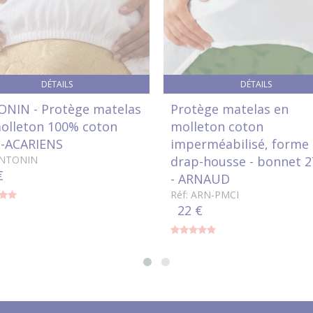
DÉTAILS
DÉTAILS
NIN - Protège matelas
Protège matelas en
olleton 100% coton
molleton coton
-ACARIENS
imperméabilisé, forme
ANTONIN
drap-housse - bonnet 
€
- ARNAUD
Réf: ARN-PMCI
22 €