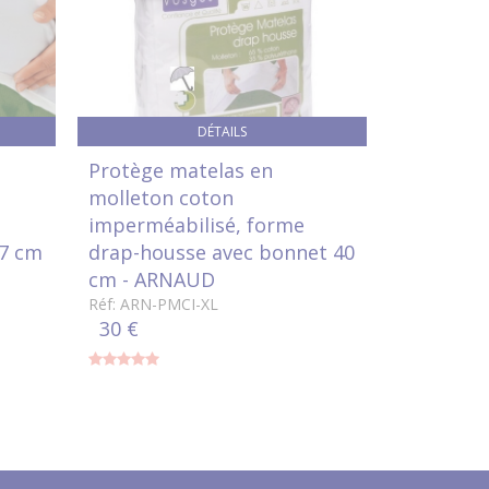
DÉTAILS
Protège matelas en
Protège 
molleton coton
molleton
imperméabilisé, forme
drap-hous
27 cm
drap-housse avec bonnet 40
Réf: brice
14 €
cm - ARNAUD
Réf: ARN-PMCI-XL
30 €