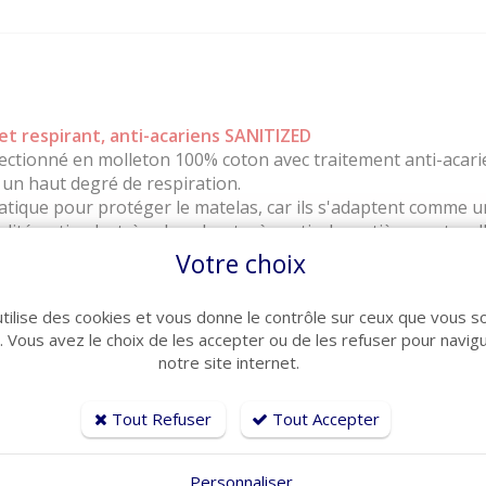
t respirant, anti-acariens SANITIZED
ctionné en molleton 100% coton avec traitement anti-acari
 un haut degré de respiration.
atique pour protéger le matelas, car ils s'adaptent comme 
té optimale, très absorbante, à partir de matières naturelle
e contre les germes et bactéries.
Votre choix
rbant, antiallergique et anti-acariens.
utilise des cookies et vous donne le contrôle sur ceux que vous s
NFOR Anti-rétrécissement
r. Vous avez le choix de les accepter ou de les refuser pour navig
notre site internet.
Tout Refuser
Tout Accepter
Personnaliser