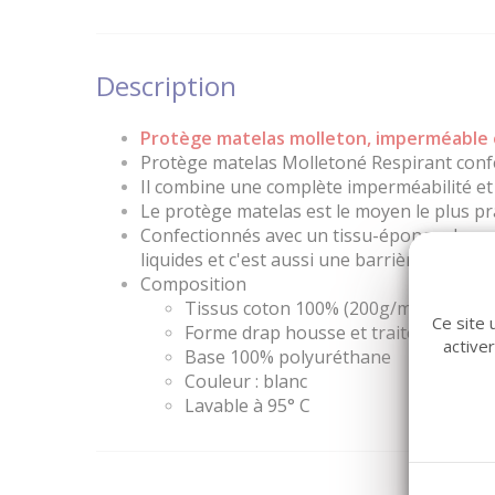
Description
Protège matelas molleton, imperméable e
Protège matelas Molletoné Respirant confe
Il combine une complète imperméabilité et
Le protège matelas est le moyen le plus pr
Confectionnés avec un tissu-éponge de quali
liquides et c'est aussi une barrière efficac
Composition
Tissus coton 100% (200g/m²) très abso
Ce site 
Forme drap housse et traitement SA
active
Base 100% polyuréthane
Couleur : blanc
Lavable à 95° C