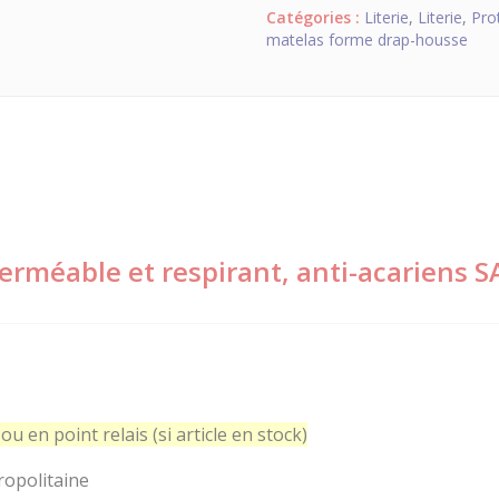
Catégories :
Literie
,
Literie
,
Prot
matelas forme drap-housse
erméable et respirant, anti-acariens 
ou en point relais (si article en stock)
ropolitaine