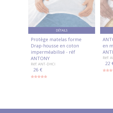
DÉTAILS
Protège matelas forme
ANTO
Drap-housse en coton
en m
imperméabilisé - réf
ANTI
ANTONY
Réf: 
22 
Réf: ANT-DHCI
26 €