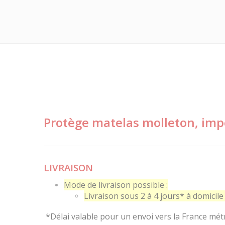
Protège matelas molleton, imp
LIVRAISON
Mode de livraison possible :
Livraison sous 2 à 4 jours* à domicile 
*Délai valable pour un envoi vers la France mét