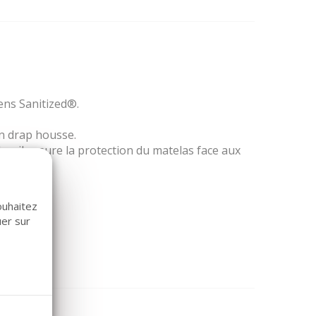
ens Sanitized®.
un drap housse.
s, il assure la protection du matelas face aux
ouhaitez
uer sur