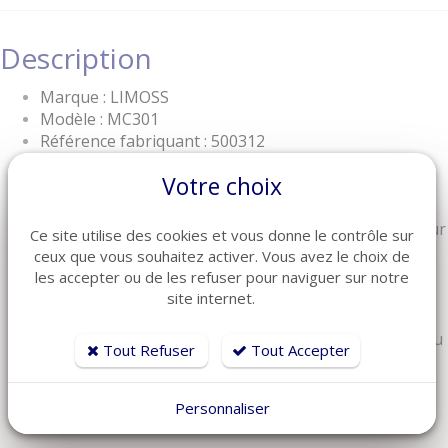
Description
Marque : LIMOSS
Modèle : MC301
Référence fabriquant : 500312
Connectique :
Votre choix
1 Prise DIN 9 broches mâle pour connexion au
moteur
1 Prise HP 2 broches femelle pour connexion sur
Ce site utilise des cookies et vous donne le contrôle sur
un deuxième moteur (facultatif ou pour
ceux que vous souhaitez activer. Vous avez le choix de
synchroniser 2 moteurs)
les accepter ou de les refuser pour naviguer sur notre
Fréquence radio 2,4 GHz
site internet.
Fonction d'appairage simplifié : un appuie simultané
sur 2 touches de la télécommande lors de la liaison au
Tout Refuser
Tout Accepter
récepteur (plusieurs bips sonores pendant
l'appairage)
Le récepteur est auto-alimenter par le moteur
Personnaliser