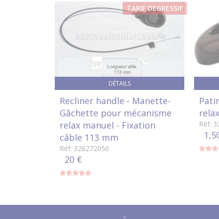
TARIF DEGRESSIF
DÉTAILS
Recliner handle - Manette-
Pati
Gâchette pour mécanisme
rela
relax manuel - Fixation
Réf: 
1,5
câble 113 mm
Réf: 326272050
20 €