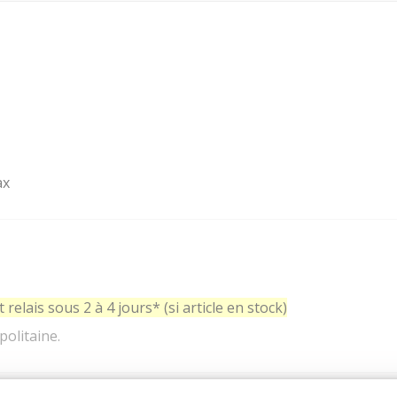
ax
relais sous 2 à 4 jours* (si article en stock)
politaine.