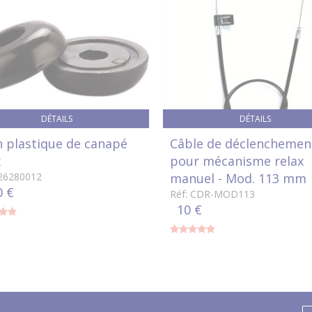
DÉTAILS
DÉTAILS
n plastique de canapé
Câble de déclenchemen
x
pour mécanisme relax
326280012
manuel - Mod. 113 mm
0 €
Réf: CDR-MOD113
10 €