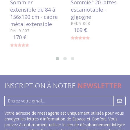
Sommier
Sommier 20 lattes
extensible de 84 à
escamotable -
156x190 cm - cadre
gigogne
métal extensible
Réf: 9-008
169 €
Réf: 9-007
170 €
INSCRIPTION À NOTRE
NEWSLETTER
Votre adresse de messagerie est uniquement utilisée pour vous
envoyer les lettres d'information de Espace et Confort. Vous
pouvez à tout moment utiliser le lien de désabonnement intégré