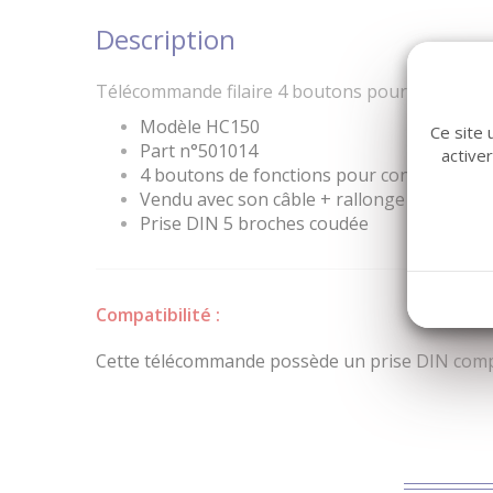
Description
Télécommande filaire 4 boutons pour moteur é
Modèle HC150
Ce site 
Part n°501014
active
4 boutons de fonctions pour contrôler 2 
Vendu avec son câble + rallonge torsadé
Prise DIN 5 broches coudée
Compatibilité :
Cette télécommande possède un prise DIN compa