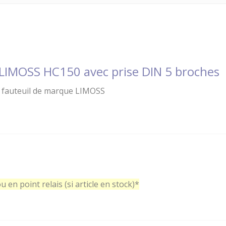
LIMOSS HC150 avec prise DIN 5 broches
fauteuil de marque LIMOSS
u en point relais (si article en stock)*