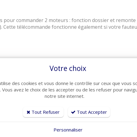
ns pour commander 2 moteurs : fonction dossier et remont
o). Cette télécommande fonctionne également si votre fauteu
rsadé
Votre choix
e CIAR équipé de prise RJ45
utilise des cookies et vous donne le contrôle sur ceux que vous s
 fauteuil Relax avec 2 moteurs
r. Vous avez le choix de les accepter ou de les refuser pour navig
notre site internet.
ur
e RJ45
Tout Refuser
Tout Accepter
otre canapé ou de votre fauteuil Relax
ne autre marque, il faut dans l'idéal relevé les références 
Personnaliser