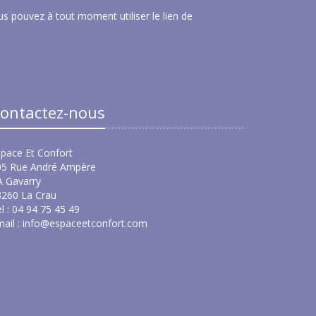
s pouvez à tout moment utiliser le lien de
ontactez-nous
pace Et Confort
05 Rue André Ampère
A Gavarry
3260 La Crau
l : 04 94 75 45 49
ail :
info@espaceetconfort.com