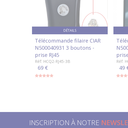
DÉTAILS
Télécommande filaire CIAR
Télé
N500040931 3 boutons -
N500
prise RJ45
pris
Réf: HCQ2-RJ45-3B
Réf: 
69 €
49 
INSCRIPTION À NOTRE
NEWSLE