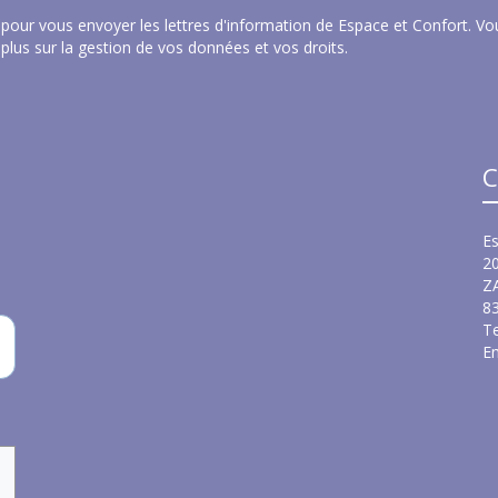
pour vous envoyer les lettres d'information de Espace et Confort. Vou
 plus sur la gestion de vos données et vos droits
.
C
Es
2
Z
8
Te
Em