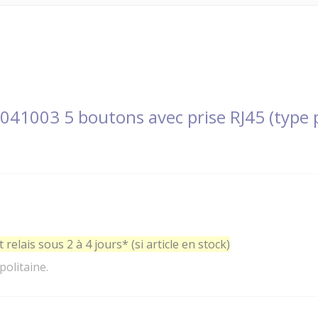
41003 5 boutons avec prise RJ45 (type p
relais sous 2 à 4 jours* (si article en stock)
politaine.