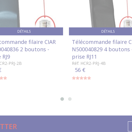
DÉTAILS
DÉTAILS
commande filaire CIAR
Télécommande filaire C
040836 2 boutons -
N500040829 4 boutons 
e RJ9
prise RJ11
HCR2-PRJ-2B
Réf: HCR2-PRJ-4B
€
56 €
TTER