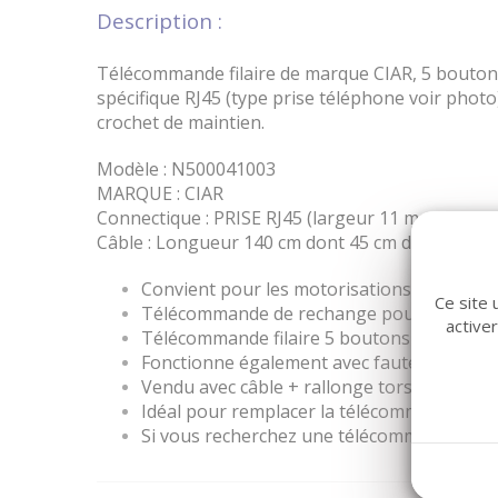
Description :
Télécommande filaire de marque CIAR, 5 bouto
spécifique RJ45 (type prise téléphone voir phot
crochet de maintien.
Modèle : N500041003
MARQUE : CIAR
Connectique : PRISE RJ45 (largeur 11 mm)
Câble : Longueur 140 cm dont 45 cm de câble to
Convient pour les motorisations de marqu
Ce site 
Télécommande de rechange pour canapé ou
active
Télécommande filaire 5 boutons
Fonctionne également avec fauteuil releve
Vendu avec câble + rallonge torsadé + pris
Idéal pour remplacer la télécommande de v
Si vous recherchez une télécommande pour u