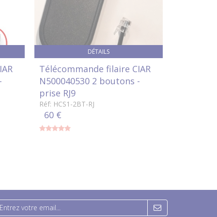
DÉTAILS
IAR
Télécommande filaire CIAR
Transfor
-
N500040530 2 boutons -
29V pour
prise RJ9
relaxation
Réf: HCS1-2BT-RJ
2.5 mm)
60 €
Réf: PS12
59 €