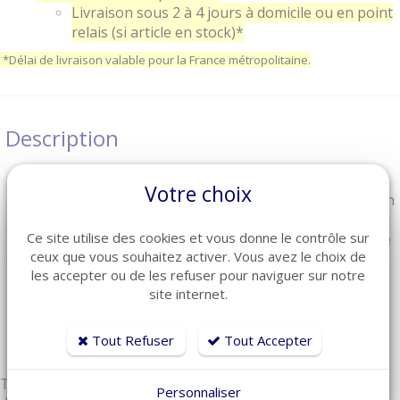
Livraison sous 2 à 4 jours à domicile ou en point
relais (si article en stock)*
*Délai de livraison valable pour la France métropolitaine.
Description
Télécommande LIMOSS HC338 sans fil 2 boutons
Votre choix
Télécommande sans fil vendu avec câble de charge en
USB (récepteur vendu séparément)
Ce site utilise des cookies et vous donne le contrôle sur
Compatible avec fauteuil relax équipé de 1 moteur de
ceux que vous souhaitez activer. Vous avez le choix de
marque OKIN-LIMOSS-JLDQ
les accepter ou de les refuser pour naviguer sur notre
Liaisons par radio-fréquence
site internet.
NON compatible avec les moteurs équipé de batterie
rechargeable
Méthode d'appairage de télécommande simplifié
Tout Refuser
Tout Accepter
Télécommande sans fil 2 boutons LIMOSS HC338, permet
Personnaliser