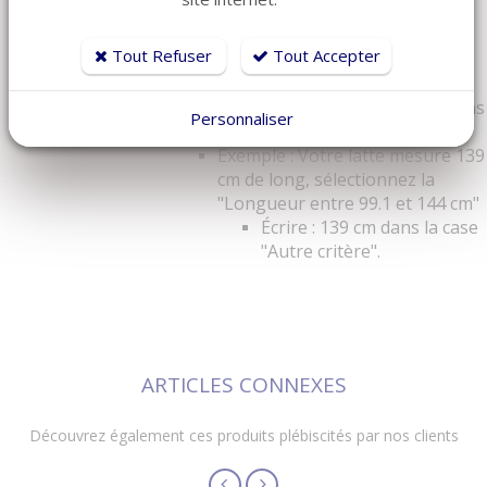
Pour choisir votre longueur de lattes :
Mesurez votre latte
Tout Refuser
Tout Accepter
Sélectionnez la section de longueur
correspondante dans la case "Longueur"
Écrire ensuite la longueur exacte dans
Personnaliser
la case "Autre critère"
Exemple : Votre latte mesure 139
cm de long, sélectionnez la
"Longueur entre 99.1 et 144 cm"
Écrire : 139 cm dans la case
"Autre critère".
ARTICLES CONNEXES
Découvrez également ces produits plébiscités par nos clients