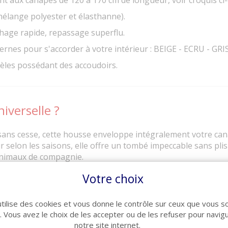
mélange polyester et élasthanne).
hage rapide, repassage superflu.
ernes pour s'accorder à votre intérieur : BEIGE - ECRU - G
èles possédant des accoudoirs.
iverselle ?
 sans cesse, cette housse enveloppe intégralement votre ca
elon les saisons, elle offre un tombé impeccable sans plis d
animaux de compagnie.
Votre choix
mmençant par le dossier.
utilise des cookies et vous donne le contrôle sur ceux que vous s
rs.
r. Vous avez le choix de les accepter ou de les refuser pour navig
 de l'assise) pour un rendu tendu.
notre site internet.