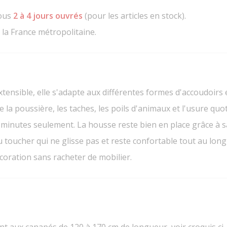
sous
2 à 4 jours ouvrés
(pour les articles en stock).
 la France métropolitaine.
tensible, elle s'adapte aux différentes formes d'accoudoirs e
e la poussière, les taches, les poils d'animaux et l'usure quo
inutes seulement. La housse reste bien en place grâce à sa
 toucher qui ne glisse pas et reste confortable tout au long
oration sans racheter de mobilier.
nt aux canapés de 120 à 170 cm de longueur, voir croquis ci