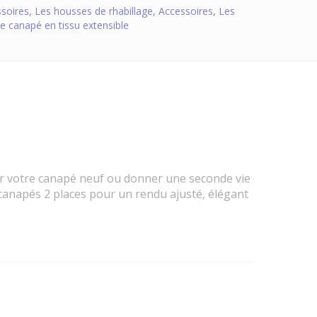
soires
,
Les housses de rhabillage
,
Accessoires
,
Les
 canapé en tissu extensible
ger votre canapé neuf ou donner une seconde vie
s canapés 2 places pour un rendu ajusté, élégant