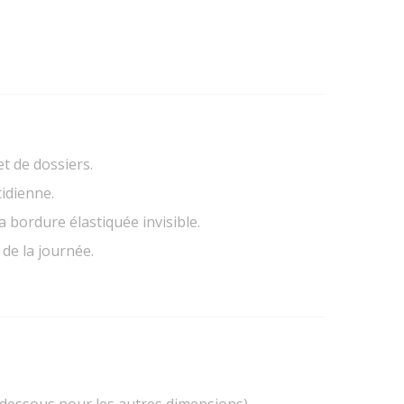
t de dossiers.
tidienne.
 bordure élastiquée invisible.
 de la journée.
-dessous pour les autres dimensions).