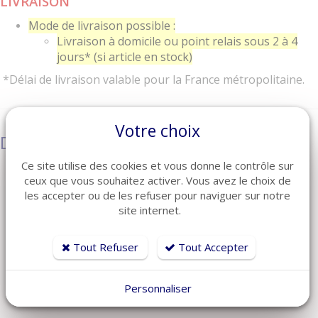
LIVRAISON
Mode de livraison possible :
Livraison à domicile ou point relais sous 2 à 4
jours* (si article en stock)
*Délai de livraison valable pour la France métropolitaine.
Votre choix
Description
Ce site utilise des cookies et vous donne le contrôle sur
Prise coupe-courant OKIN
ceux que vous souhaitez activer. Vous avez le choix de
ref 3.00.500.008.30 ou 3.00.500.008.00 (identique)
les accepter ou de les refuser pour naviguer sur notre
Pour Moteur OKIMAT, OKIDRIVE, DELTADRIVE
site internet.
4 Câbles avec cosses à brancher sur carte moteur
1 fil rouge, 1 fil jaune, 1 fil marron et 1 fil bleu
Tout Refuser
Tout Accepter
Longueur fil = 2.50 m
Idéal pour remplacer une prise HS
230 VAC/ 50 Hz
Personnaliser