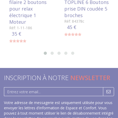
filaire 2 boutons
TOPLINE 6 Boutons
pour relax
prise DIN coudée 5
électrique 1
broches
Moteur
Réf: 84378c
45 €
Réf: 1-11-186
35 €
INSCRIPTION À NOTRE
NEWSLETTER
Votre adresse de messagerie est uniquement utilisée pour vous
envoyer les lettres d'information de Espace et Confort. Vous
pouvez à tout moment utiliser le lien de désabonnement intégré