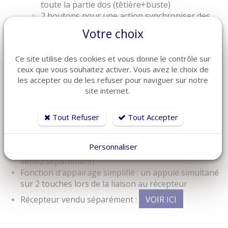
toute la partie dos (têtière+buste)
2 boutons pour une action synchroniser des
jambes (cuisses+pieds)
Votre choix
1 bouton pour actionner la mémorisation de la
position
Ce site utilise des cookies et vous donne le contrôle sur
4 boutons pour actionner une position
ceux que vous souhaitez activer. Vous avez le choix de
mémorisé
les accepter ou de les refuser pour naviguer sur notre
1 bouton pour la fonction lampe-torche (petite
site internet.
lumière led d'éclairage)
Design et ergonomique grasse à la matière "soft
touch"
Tout Refuser
Tout Accepter
Fonctionne avec 3 petites piles AAA LR03, les 3 piles
sont fournies
Personnaliser
Télécommande radio 2,4 GHz vendu seule (récepteur
vendu séparément)
Fonction d'appairage simplifié : un appuie simultané
sur 2 touches lors de la liaison au récepteur
Récepteur vendu séparément :
VOIR ICI