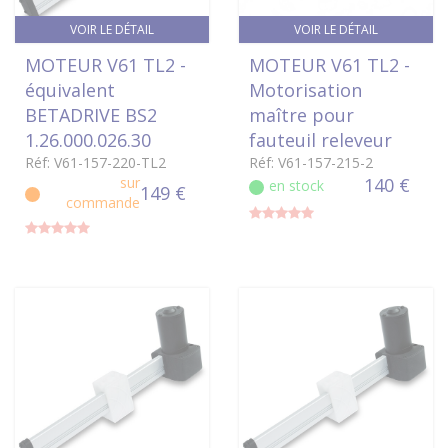
VOIR LE DÉTAIL
VOIR LE DÉTAIL
MOTEUR V61 TL2 -
MOTEUR V61 TL2 -
équivalent
Motorisation
BETADRIVE BS2
maître pour
1.26.000.026.30
fauteuil releveur
Réf: V61-157-220-TL2
Réf: V61-157-215-2
sur
140 €
en stock
149 €
commande