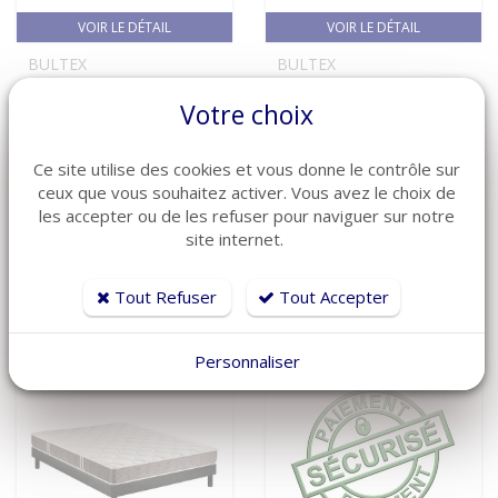
VOIR LE DÉTAIL
VOIR LE DÉTAIL
BULTEX
BULTEX
Pack BULTEX
Pack BULTEX
Votre choix
EVOLUTION 2.0 -
EVOLUTION 3.0 -
Matelas + Sommier
Matelas + Sommier
Ce site utilise des cookies et vous donne le contrôle sur
OFFERT
OFFERT
ceux que vous souhaitez activer. Vous avez le choix de
Réf: MAT-EV-2.0-BUL
Réf: MAT-EV-3.0-BUL
les accepter ou de les refuser pour naviguer sur notre
Nous
Nous
sur
sur
site internet.
commande
consulter
commande
consulter
Tout Refuser
Tout Accepter
Personnaliser