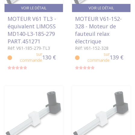
VOIR LE DÉTAIL
VOIR LE DÉTAIL
MOTEUR V61 TL3 -
MOTEUR V61-152-
équivalent LIMOSS
328 - Moteur de
MD140-L3-185-279
fauteuil relax
PART.451271
électrique
Réf: V61-185-279-TL3
Réf: V61-152-328
sur
sur
130 €
139 €
commande
commande