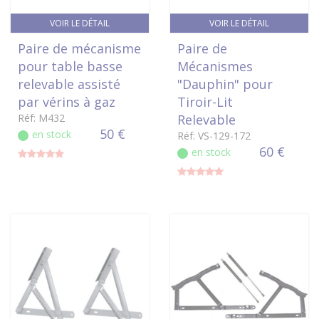
VOIR LE DÉTAIL
VOIR LE DÉTAIL
Paire de mécanisme
Paire de
pour table basse
Mécanismes
relevable assisté
"Dauphin" pour
par vérins à gaz
Tiroir-Lit
Réf: M432
Relevable
50 €
en stock
Réf: VS-129-172
60 €
en stock