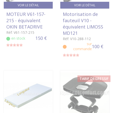
VOIR LE DÉTAIL
VOIR LE DÉTAIL
MOTEUR V61-157-
Motorisation de
215 - équivalent
fauteuil V10 -
OKIN BETADRIVE
équivalent LIMOSS
Réf: V61-157-215
MD121
150 €
en stock
Réf: V10-288-112
sur
100 €
commande
TARIF DEGRESSIF