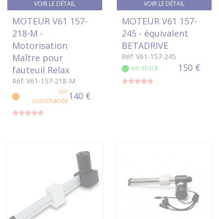
VOIR LE DÉTAIL
VOIR LE DÉTAIL
MOTEUR V61 157-
MOTEUR V61 157-
218-M -
245 - équivalent
Motorisation
BETADRIVE
Maître pour
Réf: V61-157-245
150 €
en stock
fauteuil Relax
Réf: V61-157-218-M
sur
140 €
commande