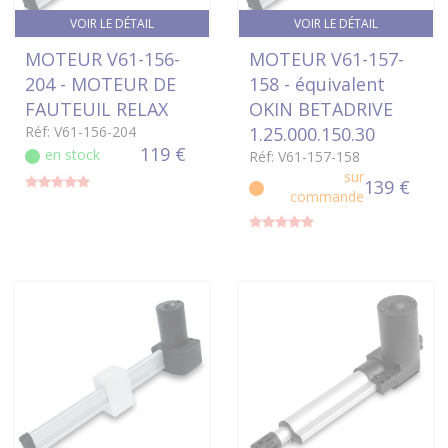
VOIR LE DÉTAIL
VOIR LE DÉTAIL
MOTEUR V61-156-
MOTEUR V61-157-
204 - MOTEUR DE
158 - équivalent
FAUTEUIL RELAX
OKIN BETADRIVE
Réf: V61-156-204
1.25.000.150.30
119 €
en stock
Réf: V61-157-158
sur
139 €
commande