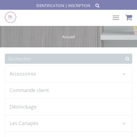
IDENTIFICATION
|
INSCRIPTION
Toggle
navigat
Accueil
Accessoires
Commande client
Déstockage
Les Canapés