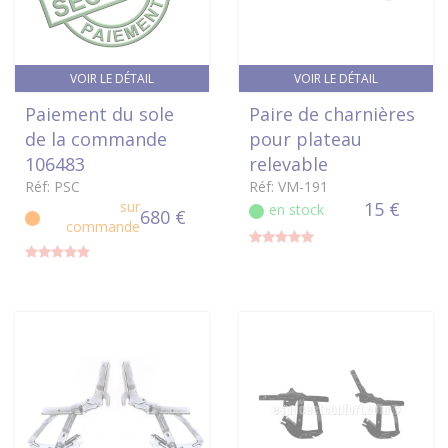
VOIR LE DÉTAIL
VOIR LE DÉTAIL
Paiement du sole
Paire de charnières
de la commande
pour plateau
106483
relevable
Réf: PSC
Réf: VM-191
sur
15 €
en stock
680 €
commande