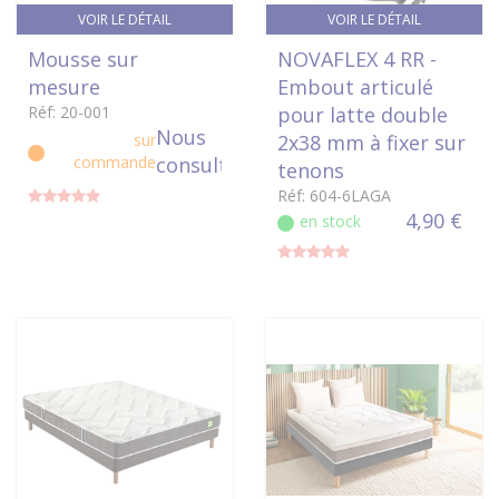
VOIR LE DÉTAIL
VOIR LE DÉTAIL
Mousse sur
NOVAFLEX 4 RR -
mesure
Embout articulé
Réf: 20-001
pour latte double
Nous
sur
2x38 mm à fixer sur
commande
consulter
tenons
Réf: 604-6LAGA
4,90 €
en stock