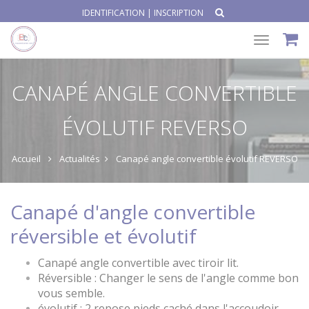
IDENTIFICATION
|
INSCRIPTION
Toggle
navigat
CANAPÉ ANGLE CONVERTIBLE
ÉVOLUTIF REVERSO
Accueil
Actualités
Canapé angle convertible évolutif REVERSO
Canapé d'angle convertible
réversible et évolutif
Canapé angle convertible avec tiroir lit.
Réversible : Changer le sens de l'angle comme bon
vous semble.
évolutif : 2 repose pieds caché dans l'accoudoir