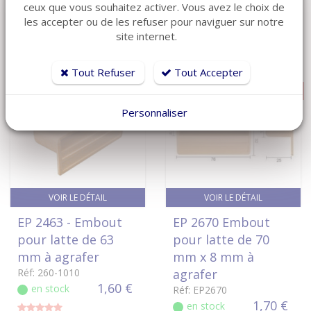
286 €
ceux que vous souhaitez activer. Vous avez le choix de
commande
les accepter ou de les refuser pour naviguer sur notre
site internet.
Tout Refuser
Tout Accepter
TARIF DEGRESSIF
TARIF DEGRESSIF
Personnaliser
VOIR LE DÉTAIL
VOIR LE DÉTAIL
EP 2463 - Embout
EP 2670 Embout
pour latte de 63
pour latte de 70
mm à agrafer
mm x 8 mm à
Réf: 260-1010
agrafer
1,60 €
en stock
Réf: EP2670
1,70 €
en stock