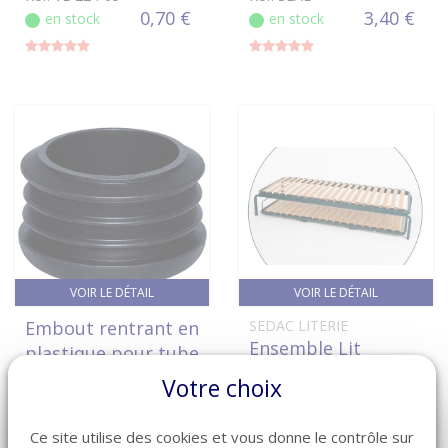
0,70 €
3,40 €
en stock
en stock
VOIR LE DÉTAIL
VOIR LE DÉTAIL
Embout rentrant en
SEDAC LITERIE
Ensemble Lit
plastique pour tube
Gigogne en Métal à
rond de 25 mm
Votre choix
Lattes
Réf: EMB-TR-25
1,50 €
Réf: EGMAL-SED
en stock
Ce site utilise des cookies et vous donne le contrôle sur
sur