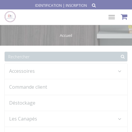
IDENTIFICATION
|
INSCRIPTION
Toggle
navigat
Accueil
Accessoires
Commande client
Déstockage
Les Canapés