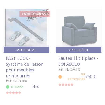
TARIF DEGRESSIF
VOIR LE DÉTAIL
VOIR LE DÉTAIL
FAST LOCK -
Fauteuil lit 1 place -
Système de liaison
SOFASOLO
pour meubles
Réf: FL-ISA-FB
sur
rembourrés
750 €
commande
Réf: 120-1200
4 €
en stock