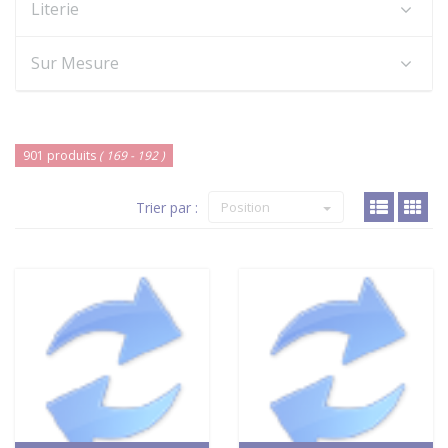
Literie
Sur Mesure
901 produits
( 169 - 192 )
Trier par :
Position