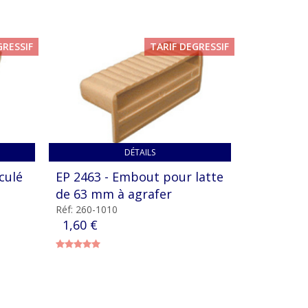
GRESSIF
TARIF DEGRESSIF
DÉTAILS
culé
EP 2463 - Embout pour latte
Embout p
de 63 mm à agrafer
mm à agr
Réf: 260-1010
Réf: 260-10
1,60 €
1,40 €