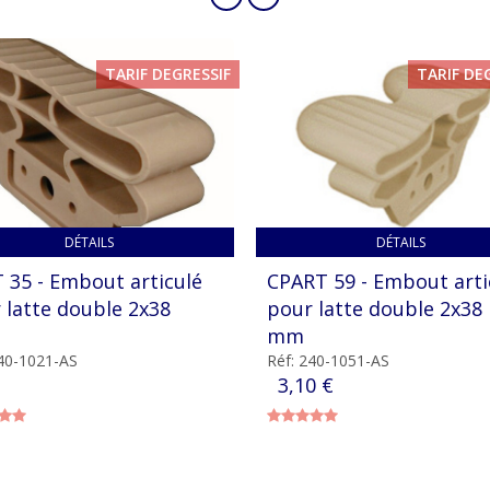
TARIF DEGRESSIF
TARIF DE
DÉTAILS
DÉTAILS
 35 - Embout articulé
CPART 59 - Embout arti
 latte double 2x38
pour latte double 2x38
mm
240-1021-AS
Réf: 240-1051-AS
3,10 €