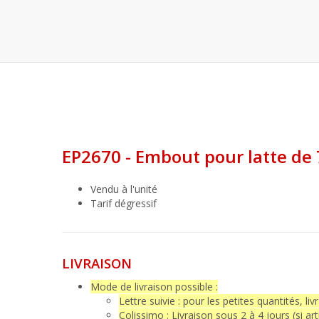
EP2670 - Embout pour latte de
Vendu à l'unité
Tarif dégressif
LIVRAISON
Mode de livraison possible :
Lettre suivie : pour les petites quantités, liv
Colissimo : Livraison sous 2 à 4 jours (si art