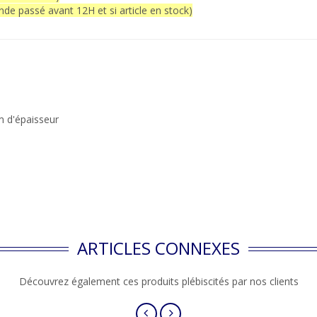
Votre choix
e passé avant 12H et si article en stock)
 utilise des cookies et vous donne le contrôle sur ceux que vous s
r. Vous avez le choix de les accepter ou de les refuser pour navig
notre site internet.
Tout Refuser
Tout Accepter
m d'épaisseur
Personnaliser
ARTICLES CONNEXES
Découvrez également ces produits plébiscités par nos clients