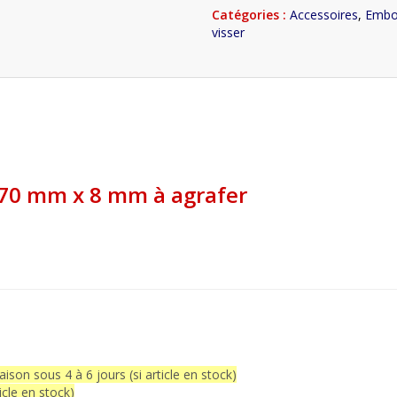
Catégories :
Accessoires
,
Embou
visser
 70 mm x 8 mm à agrafer
raison sous 4 à 6 jours (si article en stock)
icle en stock)