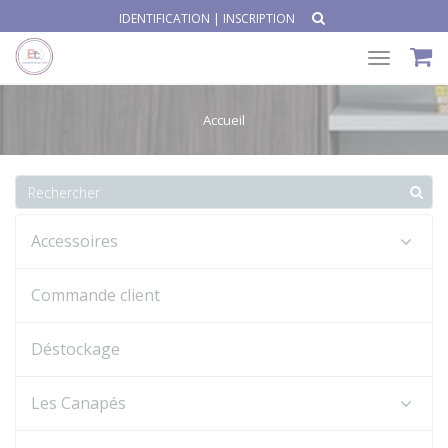
IDENTIFICATION
|
INSCRIPTION
Toggle
navigat
Accueil
Accessoires
Commande client
Déstockage
Les Canapés