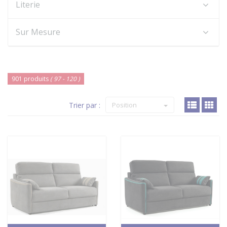
Literie
Sur Mesure
901 produits
( 97 - 120 )
Trier par :
Position